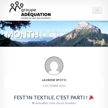
MONTH
OCTOBRE 2024
LE GROUPE
STRUCTURES
PRESTATIONS
ESPACE EMPLOI
CONTACT
LAURENE SPOTO
9 OCTOBRE 2024
FEST’IN TEXTILE, C’EST PARTI !
Actualités
,
Non classé
,
timeline