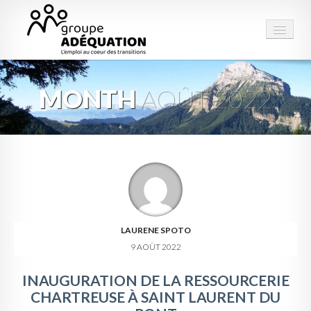
MONTH
AOÛT 2022
LE GROUPE
STRUCTURES
PRESTATIONS
ESPACE EMPLOI
CONTACT
LAURENE SPOTO
9 AOÛT 2022
INAUGURATION DE LA RESSOURCERIE
CHARTREUSE À SAINT LAURENT DU