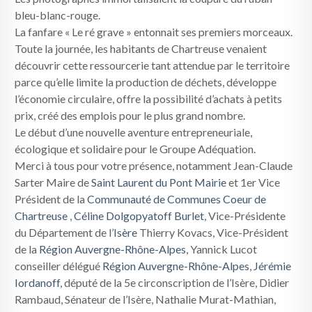
bleu-blanc-rouge.
La fanfare « Le ré grave » entonnait ses premiers morceaux.
Toute la journée, les habitants de Chartreuse venaient
découvrir cette ressourcerie tant attendue par le territoire
parce qu’elle limite la production de déchets, développe
l’économie circulaire, offre la possibilité d’achats à petits
prix, créé des emplois pour le plus grand nombre.
Le début d’une nouvelle aventure entrepreneuriale,
écologique et solidaire pour le Groupe Adéquation.
Merci à tous pour votre présence, notamment Jean-Claude
Sarter Maire de
Saint Laurent du Pont Mairie
et 1er Vice
Président de la
Communauté de Communes Coeur de
Chartreuse
,
Céline Dolgopyatoff Burlet
, Vice-Présidente
du Département de l’
Isère
Thierry Kovacs, Vice-Président
de la
Région Auvergne-Rhône-Alpes
, Yannick Lucot
conseiller délégué
Région Auvergne-Rhône-Alpes
,
Jérémie
Iordanoff
, député de la 5e circonscription de l’Isère, Didier
Rambaud, Sénateur de l’Isère, Nathalie Murat-Mathian,