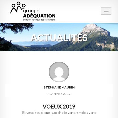
ACTUALITÉS
LE GROUPE
STRUCTURES
PRESTATIONS
ESPACE EMPLOI
CONTACT
STÉPHANE MAURIN
4 JANVIER 2019
VOEUX 2019
Actualités
,
clients
,
Coccinelle Verte
,
Emplois Verts