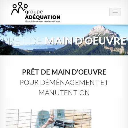
PRÊT DE
MAIN D'OEUVRE
LE GROUPE
STRUCTURES
PRESTATIONS
PRÊT DE MAIN D'OEUVRE
ESPACE EMPLOI
POUR DÉMÉNAGEMENT ET
MANUTENTION
CONTACT