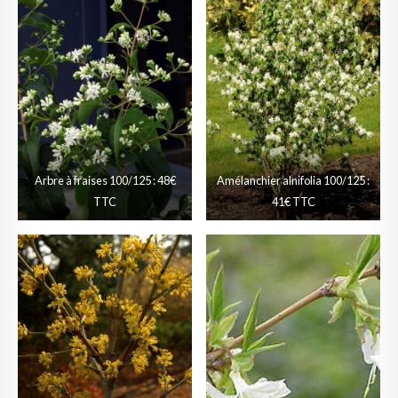
Arbre à fraises 100/125 : 48€
Amélanchier alnifolia 100/125 :
TTC
41€ TTC