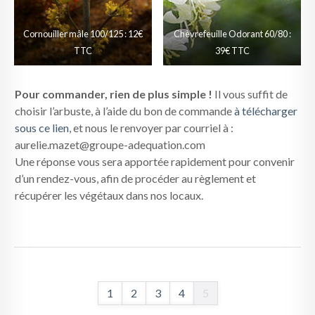
Cornouiller mâle 100/125 : 12€
Chèvrefeuille Odorant 60/80 :
TTC
39€ TTC
Pour commander, rien de plus simple !
Il vous suffit de
choisir l’arbuste, à l’aide du bon de commande
à télécharger
sous ce lien
, et nous le renvoyer par courriel à :
aurelie.mazet@groupe-adequation.com
Une réponse vous sera apportée rapidement pour convenir
d’un rendez-vous, afin de procéder au règlement et
récupérer les végétaux dans nos locaux.
1
2
3
4
5